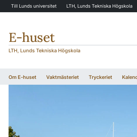
Hoppa till huvudinnehåll
Hoppa till huvudinnehåll
Till Lunds universitet
LTH, Lunds Tekniska Högskola
E-huset
LTH, Lunds Tekniska Högskola
Om E-huset
Vaktmästeriet
Tryckeriet
Kalen